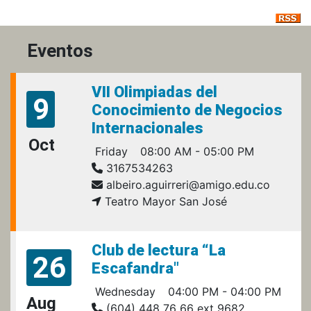
Eventos
VII Olimpiadas del
9
Conocimiento de Negocios
Internacionales
Oct
Friday
08:00 AM - 05:00 PM
3167534263
albeiro.aguirreri@amigo.edu.co
Teatro Mayor San José
Club de lectura “La
26
Escafandra"
Wednesday
04:00 PM - 04:00 PM
Aug
(604) 448 76 66 ext 9682