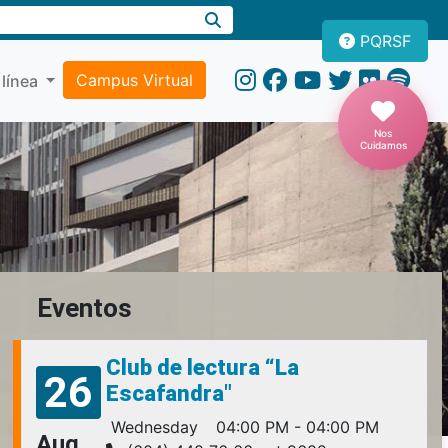
PQRSF
Campus Virtual
 línea
Nos
Cuidamos
Eventos
Club de lectura “La
26
Escafandra"
Wednesday
04:00 PM - 04:00 PM
Aug