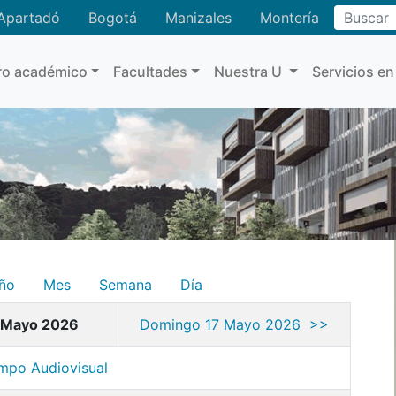
Buscar
Apartadó
Bogotá
Manizales
Montería
ro académico
Facultades
Nuestra U
Servicios en
ño
Mes
Semana
Día
 Mayo 2026
Domingo 17 Mayo 2026 >>
mpo Audiovisual