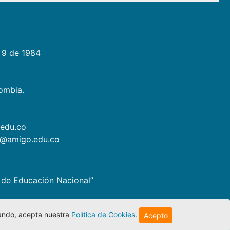
 9 de 1984
lombia.
.edu.co
as@amigo.edu.co
io de Educación Nacional”
egando, acepta nuestra
Política de Cookies
.
Acepto