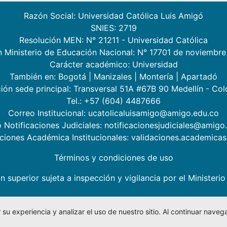
Razón Social: Universidad Católica Luis Amigó
SNIES: 2719
Resolución MEN: N° 21211 - Universidad Católica
n Ministerio de Educación Nacional: N° 17701 de noviembre
Carácter académico: Universidad
También en:
Bogotá
|
Manizales
|
Montería
|
Apartadó
ión sede principal: Transversal 51A #67B 90 Medellín - Co
Tel.: +57 (604) 4487666
Correo Institucional: ucatolicaluisamigo@amigo.edu.co
 Notificaciones Judiciales: notificacionesjudiciales@amigo
aciones Académica Institucionales: validaciones.academic
Términos y condiciones de uso
n superior sujeta a inspección y vigilancia por el Minister
su experiencia y analizar el uso de nuestro sitio. Al continuar nav