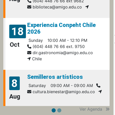
(604) 448 76 66 ext 9682
biblioteca@amigo.edu.co
Experiencia Conpeht Chile
18
2026
Sunday
10:00 AM - 12:10 PM
Oct
(604) 448 76 66 ext. 9750
dir.gastronomia@amigo.edu.co
Chile
Semilleros artísticos
8
Saturday
09:00 AM - 09:00 AM
cultura.bienestar@amigo.edu.co
Aug
Ver Agenda