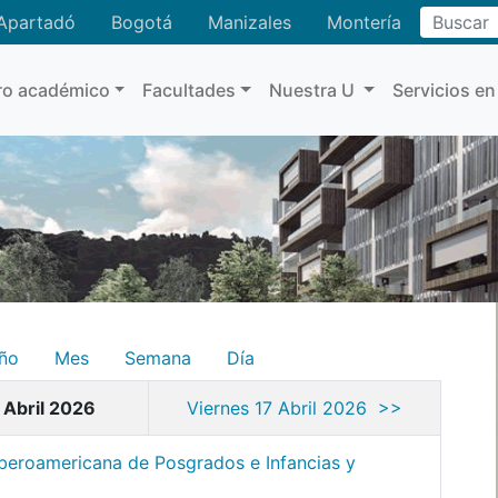
Buscar
Apartadó
Bogotá
Manizales
Montería
ro académico
Facultades
Nuestra U
Servicios en
ño
Mes
Semana
Día
 Abril 2026
Viernes 17 Abril 2026 >>
 Iberoamericana de Posgrados e Infancias y