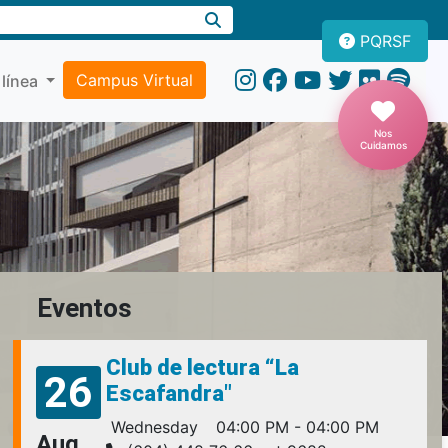
PQRSF
Campus Virtual
 línea
Nos
Cuidamos
Eventos
Club de lectura “La
26
Escafandra"
Wednesday
04:00 PM - 04:00 PM
Aug