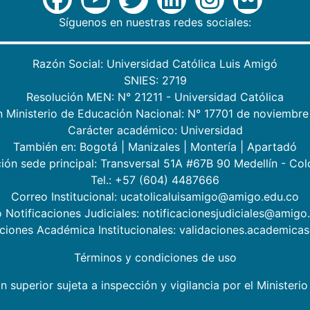
Síguenos en nuestras redes sociales:
Razón Social: Universidad Católica Luis Amigó
SNIES: 2719
Resolución MEN: N° 21211 - Universidad Católica
n Ministerio de Educación Nacional: N° 17701 de noviembre
Carácter académico: Universidad
También en:
Bogotá
|
Manizales
|
Montería
|
Apartadó
ión sede principal: Transversal 51A #67B 90 Medellín - Co
Tel.: +57 (604) 4487666
Correo Institucional: ucatolicaluisamigo@amigo.edu.co
 Notificaciones Judiciales: notificacionesjudiciales@amigo
aciones Académica Institucionales: validaciones.academic
Términos y condiciones de uso
n superior sujeta a inspección y vigilancia por el Minister