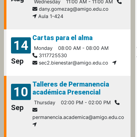
Wednesday
11:00 AM - 11:00 AM
dany.gomezag@amigo.edu.co
Aula 1-424
Cartas para el alma
14
Monday
08:00 AM - 08:00 AM
3117725530
Sep
sec2.bienestar@amigo.edu.co
Talleres de Permanencia
10
académica Presencial
Thursday
02:00 PM - 02:00 PM
Sep
permanencia.academica@amigo.edu.co