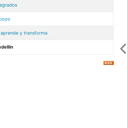
osgrados
apoyo
, aprende y transforma
dellín