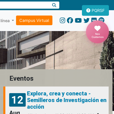
PQRSF
Campus Virtual
 línea
Nos
Cuidamos
Eventos
Explora, crea y conecta -
12
Semilleros de Investigación en
acción
Aug