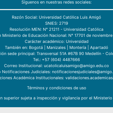
Síguenos en nuestras redes sociales:
Razón Social: Universidad Católica Luis Amigó
SNIES: 2719
Resolución MEN: N° 21211 - Universidad Católica
n Ministerio de Educación Nacional: N° 17701 de noviembre
Carácter académico: Universidad
También en:
Bogotá
|
Manizales
|
Montería
|
Apartadó
ión sede principal: Transversal 51A #67B 90 Medellín - Co
Tel.: +57 (604) 4487666
Correo Institucional: ucatolicaluisamigo@amigo.edu.co
 Notificaciones Judiciales: notificacionesjudiciales@amigo
aciones Académica Institucionales: validaciones.academic
Términos y condiciones de uso
n superior sujeta a inspección y vigilancia por el Minister