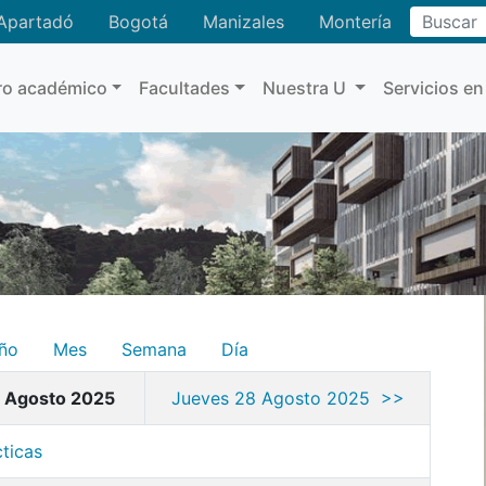
Buscar
Apartadó
Bogotá
Manizales
Montería
ro académico
Facultades
Nuestra U
Servicios en
ño
Mes
Semana
Día
7 Agosto 2025
Jueves 28 Agosto 2025 >>
ticas