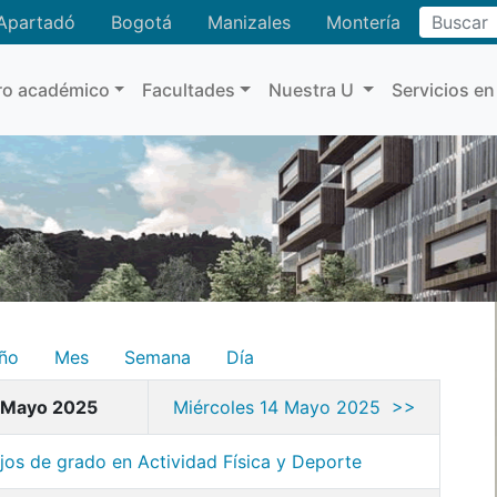
Buscar
Apartadó
Bogotá
Manizales
Montería
ro académico
Facultades
Nuestra U
Servicios en
ño
Mes
Semana
Día
 Mayo 2025
Miércoles 14 Mayo 2025 >>
ajos de grado en Actividad Física y Deporte