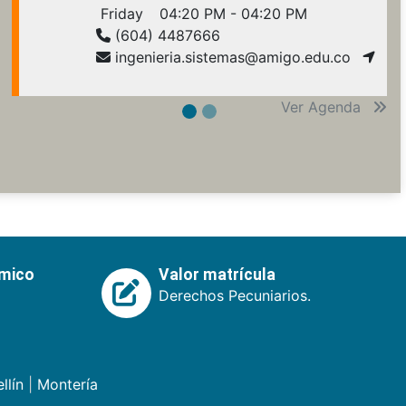
Friday
04:20 PM - 04:20 PM
(604) 4487666
ingenieria.sistemas@amigo.edu.co
Ver Agenda
émico
Valor matrícula
Derechos Pecuniarios.
llín
|
Montería