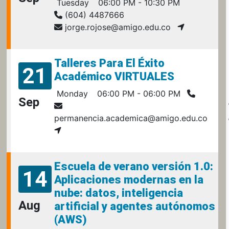
Tuesday
06:00 PM - 10:30 PM
(604) 4487666
jorge.rojose@amigo.edu.co
Talleres Para El Éxito
21
Académico VIRTUALES
Monday
06:00 PM - 06:00 PM
Sep
permanencia.academica@amigo.edu.co
Escuela de verano versión 1.0:
14
Aplicaciones modernas en la
nube: datos, inteligencia
Aug
artificial y agentes autónomos
(AWS)