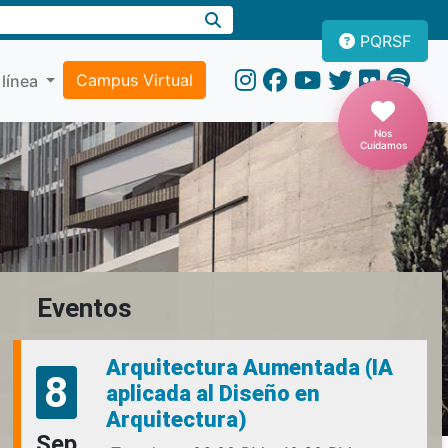
PQRSF
Campus Virtual
 línea
Nos
Cuidamos
Eventos
Arquitectura Aumentada (IA
8
aplicada al Diseño en
Arquitectura)
Sep