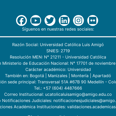
Síguenos en nuestras redes sociales:
Razón Social: Universidad Católica Luis Amigó
SNIES: 2719
Resolución MEN: N° 21211 - Universidad Católica
n Ministerio de Educación Nacional: N° 17701 de noviembre
Carácter académico: Universidad
También en:
Bogotá
|
Manizales
|
Montería
|
Apartadó
ión sede principal: Transversal 51A #67B 90 Medellín - Co
Tel.: +57 (604) 4487666
Correo Institucional: ucatolicaluisamigo@amigo.edu.co
 Notificaciones Judiciales: notificacionesjudiciales@amigo
aciones Académica Institucionales: validaciones.academic