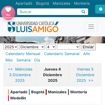
Apartadó
Bogotá
Manizales
Montería
Buscar
Nos
Cuidamos
Calendario Mensual
Calendario Semanal
Año
Mes
Semana
Día
<< Miércoles
Jueves 4
Viernes 5
3 Diciembre
Diciembre
Diciembre
2025
2025
2025 >>
Apartadó
Bogotá
Manizales
Montería
Medellín