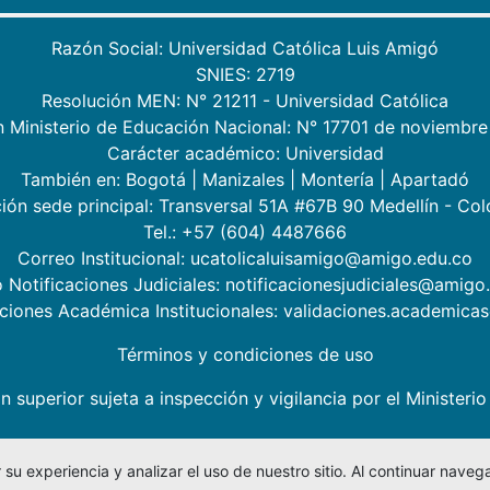
Razón Social: Universidad Católica Luis Amigó
SNIES: 2719
Resolución MEN: N° 21211 - Universidad Católica
n Ministerio de Educación Nacional: N° 17701 de noviembre
Carácter académico: Universidad
También en:
Bogotá
|
Manizales
|
Montería
|
Apartadó
ión sede principal: Transversal 51A #67B 90 Medellín - Co
Tel.: +57 (604) 4487666
Correo Institucional: ucatolicaluisamigo@amigo.edu.co
 Notificaciones Judiciales: notificacionesjudiciales@amigo
aciones Académica Institucionales: validaciones.academic
Términos y condiciones de uso
n superior sujeta a inspección y vigilancia por el Minister
su experiencia y analizar el uso de nuestro sitio. Al continuar nav