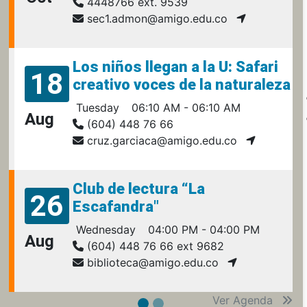
4448766 ext. 9539
sec1.admon@amigo.edu.co
Los niños llegan a la U: Safari
18
creativo voces de la naturaleza
Tuesday
06:10 AM - 06:10 AM
Aug
(604) 448 76 66
cruz.garciaca@amigo.edu.co
Club de lectura “La
26
Escafandra"
Wednesday
04:00 PM - 04:00 PM
Aug
(604) 448 76 66 ext 9682
biblioteca@amigo.edu.co
Ver Agenda