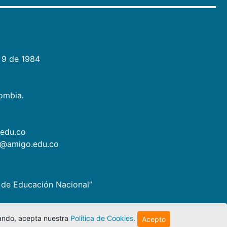
 9 de 1984
lombia.
.edu.co
as@amigo.edu.co
io de Educación Nacional”
egando, acepta nuestra
Política de Cookies
.
Acepto