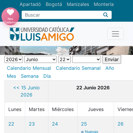
Apartadó
Bogotá
Manizales
Montería
Buscar
Nos
Cuidamos
Calendario Mensual
Calendario Semanal
Año
Mes
Semana
Día
<< 15 Junio
22 Junio 2026
2026
Lunes
Martes
Miércoles
Jueves
Vierne
22
23
24
25
26
Nuevas