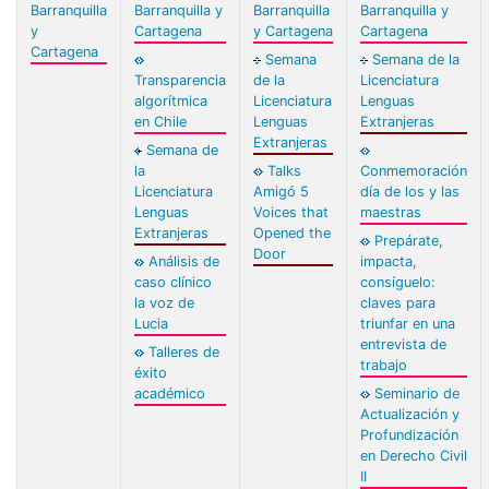
Barranquilla
Barranquilla y
Barranquilla
Barranquilla y
y
Cartagena
y Cartagena
Cartagena
Cartagena
Semana
Semana de la
Transparencia
de la
Licenciatura
algorítmica
Licenciatura
Lenguas
en Chile
Lenguas
Extranjeras
Extranjeras
Semana de
la
Talks
Conmemoración
Licenciatura
Amigó 5
día de los y las
Lenguas
Voices that
maestras
Extranjeras
Opened the
Prepárate,
Door
Análisis de
impacta,
caso clínico
consíguelo:
la voz de
claves para
Lucia
triunfar en una
entrevista de
Talleres de
trabajo
éxito
académico
Seminario de
Actualización y
Profundización
en Derecho Civil
II