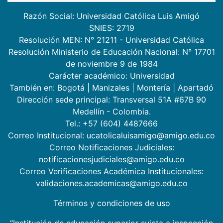
Razón Social: Universidad Católica Luis Amigó
SNIES: 2719
Resolución MEN: N° 21211 - Universidad Católica
Resolución Ministerio de Educación Nacional: N° 17701
de noviembre 9 de 1984
Carácter académico: Universidad
También en:
Bogotá
|
Manizales
|
Montería
|
Apartadó
Dirección sede principal: Transversal 51A #67B 90
Medellín - Colombia.
Tel.: +57 (604) 4487666
Correo Institucional: ucatolicaluisamigo@amigo.edu.co
Correo Notificaciones Judiciales:
notificacionesjudiciales@amigo.edu.co
Correo Verificaciones Académica Institucionales:
validaciones.academicas@amigo.edu.co
Términos y condiciones de uso
“Institución de educación superior sujeta a inspección