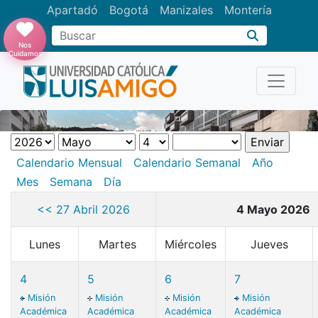
Apartadó
Bogotá
Manizales
Montería
Buscar
Nos
Cuidamos
Calendario Mensual
Calendario Semanal
Año
Mes
Semana
Día
<< 27 Abril 2026
4 Mayo 2026
Lunes
Martes
Miércoles
Jueves
4
5
6
7
Misión
Misión
Misión
Misión
Académica
Académica
Académica
Académica