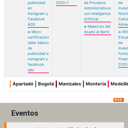
publicidad
2025-1
de Procesos
de
en
Administrativos
Inves
Instagram y
con Inteligencia
Nutri
Facebook
Artificial
Cultu
ADS
Alime
Maestros del
Micro
Asado al Barril
XXV
certificación
Encue
taller básico
de
de
Inves
publicidad e
Forma
instagram y
Finan
facebook
2025
ads
Apartadó
Bogotá
Manizales
Montería
Medellí
Eventos