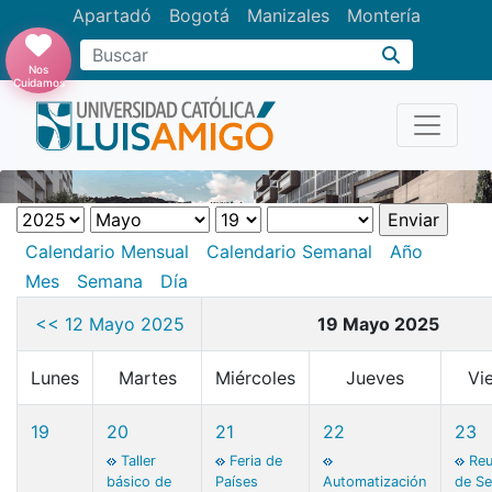
Apartadó
Bogotá
Manizales
Montería
Buscar
Nos
Cuidamos
Calendario Mensual
Calendario Semanal
Año
Mes
Semana
Día
<< 12 Mayo 2025
19 Mayo 2025
Lunes
Martes
Miércoles
Jueves
Vi
19
20
21
22
23
Taller
Feria de
Reu
básico de
Países
Automatización
de Se