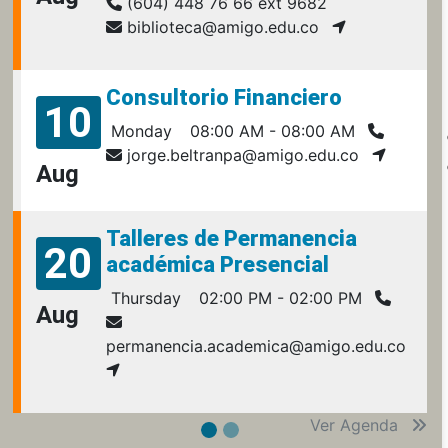
(604) 448 76 66 ext 9682
biblioteca@amigo.edu.co
Consultorio Financiero
10
Monday
08:00 AM - 08:00 AM
jorge.beltranpa@amigo.edu.co
Aug
Talleres de Permanencia
20
académica Presencial
Thursday
02:00 PM - 02:00 PM
Aug
permanencia.academica@amigo.edu.co
Ver Agenda