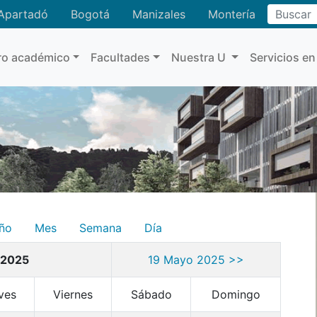
Buscar
Apartadó
Bogotá
Manizales
Montería
ro académico
Facultades
Nuestra U
Servicios en
ño
Mes
Semana
Día
 2025
19 Mayo 2025 >>
ves
Viernes
Sábado
Domingo