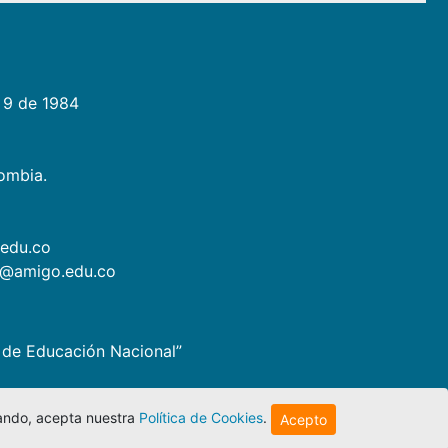
 9 de 1984
lombia.
.edu.co
as@amigo.edu.co
io de Educación Nacional”
egando, acepta nuestra
Política de Cookies
.
Acepto