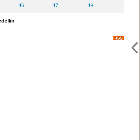
16
17
18
dellín