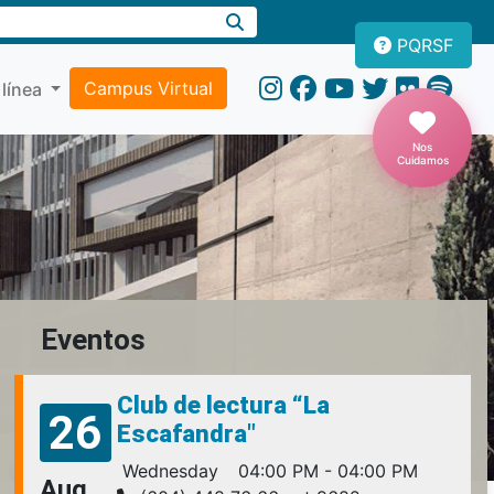
PQRSF
Campus Virtual
 línea
Nos
Cuidamos
Eventos
Club de lectura “La
26
Escafandra"
Wednesday
04:00 PM - 04:00 PM
Aug