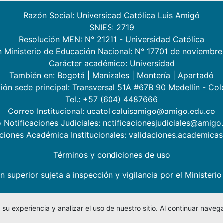
Razón Social: Universidad Católica Luis Amigó
SNIES: 2719
Resolución MEN: N° 21211 - Universidad Católica
n Ministerio de Educación Nacional: N° 17701 de noviembre
Carácter académico: Universidad
También en:
Bogotá
|
Manizales
|
Montería
|
Apartadó
ión sede principal: Transversal 51A #67B 90 Medellín - Co
Tel.: +57 (604) 4487666
Correo Institucional: ucatolicaluisamigo@amigo.edu.co
 Notificaciones Judiciales: notificacionesjudiciales@amigo
aciones Académica Institucionales: validaciones.academic
Términos y condiciones de uso
n superior sujeta a inspección y vigilancia por el Minister
su experiencia y analizar el uso de nuestro sitio. Al continuar nav