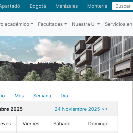
Buscar
Apartadó
Bogotá
Manizales
Montería
ro académico
Facultades
Nuestra U
Servicios en
ño
Mes
Semana
Día
mbre 2025
24 Noviembre 2025 >>
ueves
Viernes
Sábado
Domingo