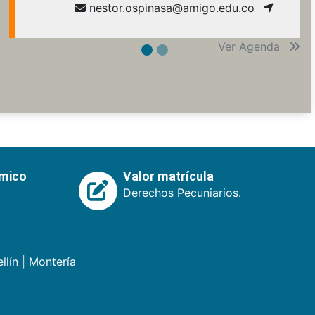
nestor.ospinasa@amigo.edu.co
Ver Agenda
émico
Valor matrícula
Derechos Pecuniarios.
llín
|
Montería