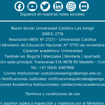
Síguenos en nuestras redes sociales:
Razón Social: Universidad Católica Luis Amigó
SNIES: 2719
Resolución MEN: N° 21211 - Universidad Católica
n Ministerio de Educación Nacional: N° 17701 de noviembre
Carácter académico: Universidad
También en:
Bogotá
|
Manizales
|
Montería
|
Apartadó
ión sede principal: Transversal 51A #67B 90 Medellín - Co
Tel.: +57 (604) 4487666
Correo Institucional: ucatolicaluisamigo@amigo.edu.co
 Notificaciones Judiciales: notificacionesjudiciales@amigo
aciones Académica Institucionales: validaciones.academic
Términos y condiciones de uso
n superior sujeta a inspección y vigilancia por el Minister