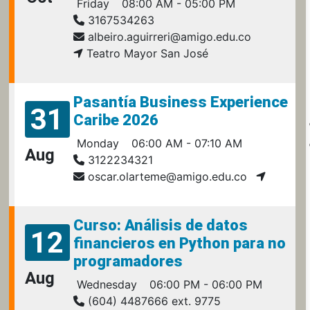
Friday
08:00 AM - 05:00 PM
3167534263
albeiro.aguirreri@amigo.edu.co
Teatro Mayor San José
Pasantía Business Experience
31
Caribe 2026
Monday
06:00 AM - 07:10 AM
Aug
3122234321
oscar.olarteme@amigo.edu.co
Curso: Análisis de datos
12
financieros en Python para no
programadores
Aug
Wednesday
06:00 PM - 06:00 PM
(604) 4487666 ext. 9775