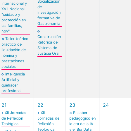
Socialización
Internacional y
de
XVII Nacional
investigación
"cuidado y
formativa de
protección en
Gastronomía
las familias,
hoy"
Construcción
Taller teórico
Retórica del
practico de
Sistema de
liquidación de
Justicia Oral
nómina y
prestaciones
sociales
Inteligencia
Artificial y
quehacer
profesional
21
22
23
24
XII Jornadas
XII
El saber
de Reflexión
Jornadas de
pedagógico en
Teológica
Reflexión
la era de la IA
Teológica
y el Big Data