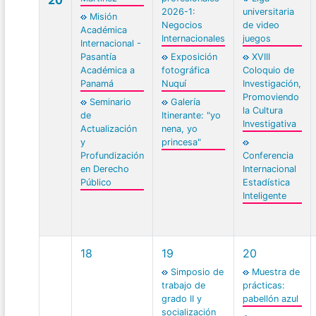
2026-1:
universitaria
Misión
Negocios
de video
Académica
Internacionales
juegos
Internacional -
Pasantía
Exposición
XVIII
Académica a
fotográfica
Coloquio de
Panamá
Nuquí
Investigación,
Promoviendo
Seminario
Galería
la Cultura
de
Itinerante: "yo
Investigativa
Actualización
nena, yo
y
princesa"
Profundización
Conferencia
en Derecho
Internacional
Público
Estadística
Inteligente
18
19
20
Simposio de
Muestra de
trabajo de
prácticas:
grado II y
pabellón azul
socialización