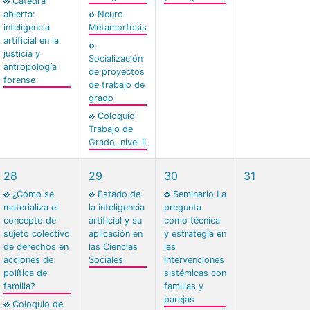
Cátedra
abierta:
Neuro
inteligencia
Metamorfosis
artificial en la
justicia y
Socialización
antropología
de proyectos
forense
de trabajo de
grado
Coloquio
Trabajo de
Grado, nivel II
28
29
30
31
¿Cómo se
Estado de
Seminario La
materializa el
la inteligencia
pregunta
concepto de
artificial y su
como técnica
sujeto colectivo
aplicación en
y estrategia en
de derechos en
las Ciencias
las
acciones de
Sociales
intervenciones
política de
sistémicas con
familia?
familias y
parejas
Coloquio de