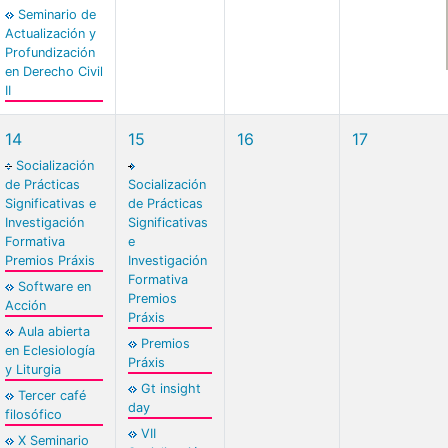
Seminario de
Actualización y
Profundización
en Derecho Civil
II
14
15
16
17
Socialización
de Prácticas
Socialización
Significativas e
de Prácticas
Investigación
Significativas
Formativa
e
Premios Práxis
Investigación
Formativa
Software en
Premios
Acción
Práxis
Aula abierta
Premios
en Eclesiología
Práxis
y Liturgia
Gt insight
Tercer café
day
filosófico
VII
X Seminario