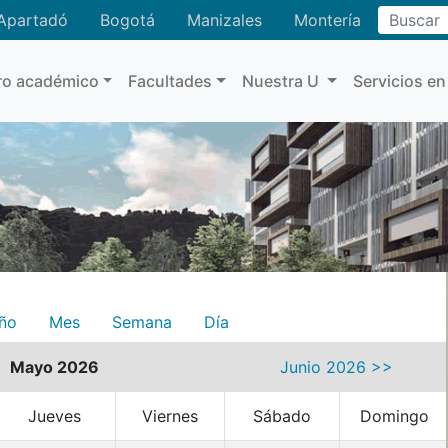
Buscar
Apartadó
Bogotá
Manizales
Montería
ro académico
Facultades
Nuestra U
Servicios en
ño
Mes
Semana
Día
Mayo 2026
Junio 2026 >>
Jueves
Viernes
Sábado
Domingo