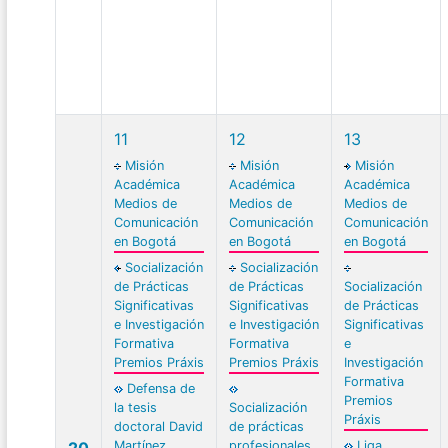
11
12
13
Misión
Misión
Misión
Académica
Académica
Académica
Medios de
Medios de
Medios de
Comunicación
Comunicación
Comunicación
en Bogotá
en Bogotá
en Bogotá
Socialización
Socialización
de Prácticas
de Prácticas
Socialización
Significativas
Significativas
de Prácticas
e Investigación
e Investigación
Significativas
Formativa
Formativa
e
Premios Práxis
Premios Práxis
Investigación
Formativa
Defensa de
Premios
la tesis
Socialización
Práxis
doctoral David
de prácticas
20
Martínez
profesionales
Liga