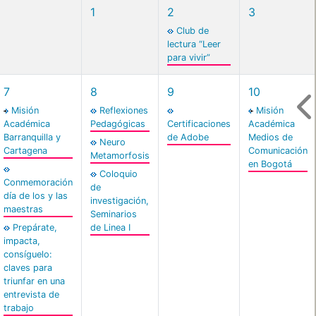
1
2
3
Club de
lectura “Leer
para vivir”
7
8
9
10
Misión
Reflexiones
Misión
Académica
Pedagógicas
Certificaciones
Académica
Barranquilla y
de Adobe
Medios de
Neuro
Cartagena
Comunicación
Metamorfosis
en Bogotá
Coloquio
Conmemoración
de
día de los y las
investigación,
maestras
Seminarios
Prepárate,
de Linea I
impacta,
consíguelo:
claves para
triunfar en una
entrevista de
trabajo