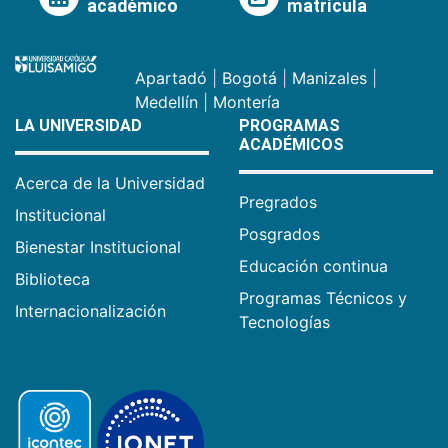
académico
matrícula
Apartadó
|
Bogotá
|
Manizales
|
Medellín
|
Montería
LA UNIVERSIDAD
PROGRAMAS
ACADÉMICOS
Acerca de la Universidad
Pregrados
Institucional
Posgrados
Bienestar Institucional
Educación continua
Biblioteca
Programas Técnicos y
Internacionalización
Tecnologías