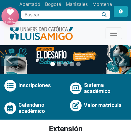
Apartadó
Bogotá
Manizales
Montería
Buscar
Nos
Cuidamos
Anterior
Pró
Sistema
Inscripciones
académico
Calendario
Valor matrícula
académico
Extensión