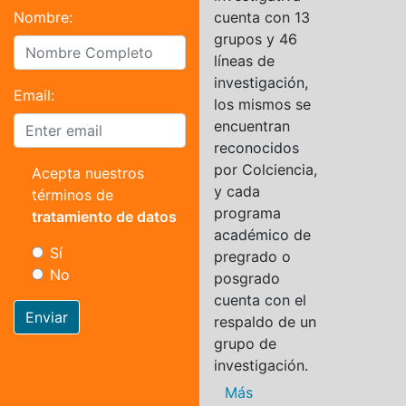
Nombre:
cuenta con 13
grupos y 46
líneas de
investigación,
Email:
los mismos se
encuentran
reconocidos
por Colciencia,
Acepta nuestros
y cada
términos de
programa
tratamiento de datos
académico de
Sí
pregrado o
No
posgrado
cuenta con el
Enviar
respaldo de un
grupo de
investigación.
Más