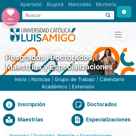
Apartadó
Bogotá
Manizales
Montería
Buscar
Nos
Cuidamos
Posgrados | Doctorados,
Maestrías y Especializaciones
Inicio
|
Noticias
|
Grupo de Trabajo
|
Calendario
Académico
|
Extensión
Inscripción
Doctorados
Maestrías
Especializaciones
Posgrados | Doctorados, Maestrías y Especializaciones