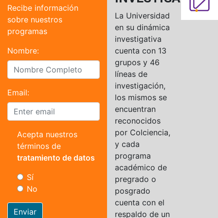
Recibe información
La Universidad
sobre nuestros
en su dinámica
programas
investigativa
Nombre:
cuenta con 13
grupos y 46
líneas de
investigación,
Email:
los mismos se
encuentran
reconocidos
por Colciencia,
Acepta nuestros
y cada
términos de
programa
tratamiento de datos
académico de
Sí
pregrado o
No
posgrado
cuenta con el
Enviar
respaldo de un