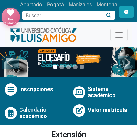
Apartadó
Bogotá
Manizales
Montería
Buscar
Nos
Cuidamos
Anterior
Pró
Sistema
Inscripciones
académico
Calendario
Valor matrícula
académico
Extensión