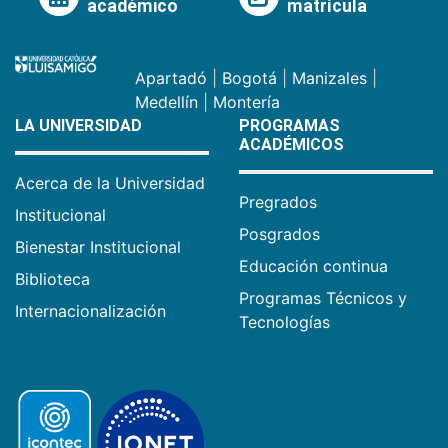
académico
matrícula
Apartadó
|
Bogotá
|
Manizales
|
Medellín
|
Montería
LA UNIVERSIDAD
PROGRAMAS
ACADÉMICOS
Acerca de la Universidad
Pregrados
Institucional
Posgrados
Bienestar Institucional
Educación continua
Biblioteca
Programas Técnicos y
Internacionalización
Tecnologías