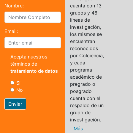
Nombre:
cuenta con 13
grupos y 46
líneas de
investigación,
Email:
los mismos se
encuentran
reconocidos
por Colciencia,
Acepta nuestros
y cada
términos de
programa
tratamiento de datos
académico de
Sí
pregrado o
No
posgrado
cuenta con el
Enviar
respaldo de un
grupo de
investigación.
Más